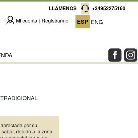
LLÁMENOS
+34952275160
Mi cuenta
Registrarme
ESP
ENG
ENDA
 TRADICIONAL
 apreciada por su
y sabor, debido a la zona
 su especial forma de