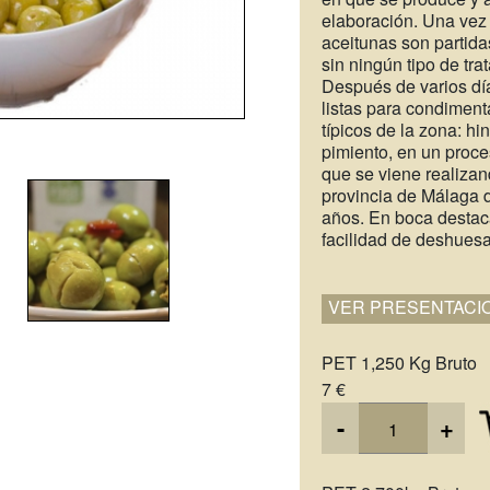
elaboración. Una vez 
aceitunas son partid
sin ningún tipo de tra
Después de varios día
listas para condiment
típicos de la zona: hin
pimiento, en un proce
que se viene realizan
provincia de Málaga 
años. En boca destac
facilidad de deshues
VER PRESENTACI
PET 1,250 Kg Bruto
7 €
-
+