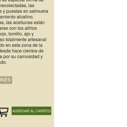
recolectadas, las
as y puestas en salmuera
tamiento alcalino.
s, las aceitunas están
arse con los aliños
ojo, tomillo, ajo y
so totalmente artesanal
do en esta zona de la
desde hace cientos de
a por su carnosidad y
ado.
ONES
AGREGAR AL CARRITO