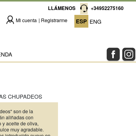
LLÁMENOS
+34952275160
Mi cuenta
Registrarme
ESP
ENG
ENDA
DAS CHUPADEOS
deos" son de la
tán aliñadas con
 y aceite de oliva,
dulce muy agradable.
os introducido nuevo en