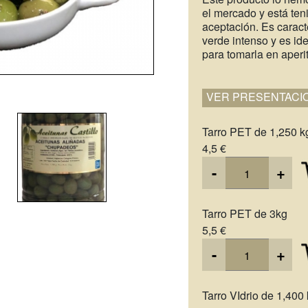
el mercado y está te
aceptación. Es caracte
verde intenso y es i
para tomarla en aperi
VER PRESENTACI
Tarro PET de 1,250 k
4,5 €
-
+
Tarro PET de 3kg
5,5 €
-
+
Tarro VIdrio de 1,400