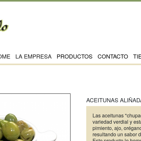
OME
LA EMPRESA
PRODUCTOS
CONTACTO
TI
ACEITUNAS ALIÑA
Las aceitunas "chupa
variedad verdial y es
pimiento, ajo, orégano
resultando un sabor 
Este producto lo hem